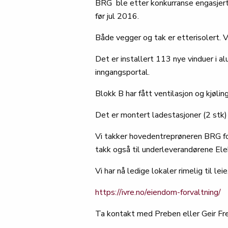
BRG ble etter konkurranse engasjert
før jul 2016.
Både vegger og tak er etterisolert. V
Det er installert 113 nye vinduer i 
inngangsportal.
Blokk B har fått ventilasjon og kjøling
Det er montert ladestasjoner (2 stk)
Vi takker hovedentreprøneren BRG fo
takk også til underleverandørene Ele
Vi har nå ledige lokaler rimelig til le
https://ivre.no/eiendom-forvaltning/
Ta kontakt med Preben eller Geir Fred