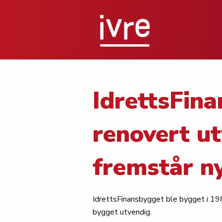
IdrettsFina
renovert ut
fremstår n
IdrettsFinansbygget ble bygget i 198
bygget utvendig.