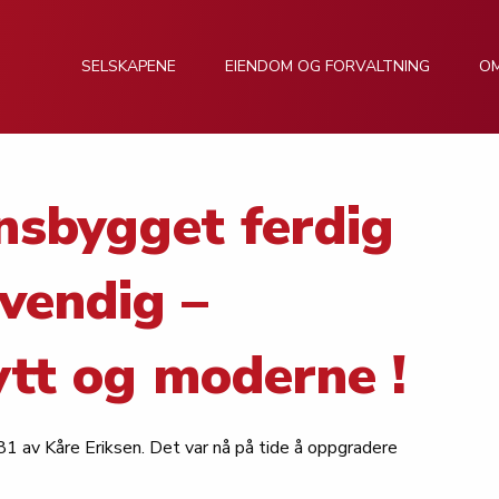
SELSKAPENE
EIENDOM OG FORVALTNING
O
nsbygget ferdig
vendig –
ytt og moderne !
1 av Kåre Eriksen. Det var nå på tide å oppgradere