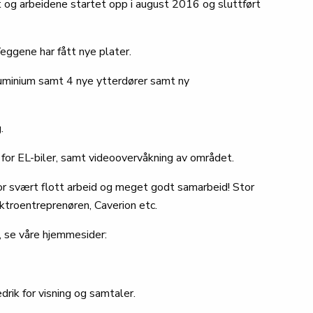
 og arbeidene startet opp i august 2016 og sluttført
eggene har fått nye plater.
aluminium samt 4 nye ytterdører samt ny
.
 for EL-biler, samt videoovervåkning av området.
r svært flott arbeid og meget godt samarbeid! Stor
ktroentreprenøren, Caverion etc.
ie, se våre hjemmesider:
rik for visning og samtaler.